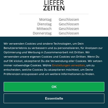
LIEFER
ZEITEN
Montag
Geschlossen
Dienstag
Geschlossen
Mittwoch
Geschlossen
Donnerstag
Geschlossen
Freitag
Geschlossen
Samstag
Geschlossen
Wir verwenden Cookies und andere Technologien, um Dein
Sonntag
Geschlossen
Benutzererlebnis zu verbessern und zu personalisieren, für Analysen zur
Optimierung und Werbung in Zusammenarbeit mit Dritten. Wir
verwenden unsere eigenen Cookies und Cookies von Dritten. Wenn Du
auf OK klickst, akzeptierst Du die Verwendung aller Cookies. Wir setzen
immer notwendige Cookies. Wähle
Einstellungen verwalten
, um zu
entscheiden, welche Cookies Du akzeptieren möchtest, um Deine
Präferenzen anzupassen und um weitere Informationen zu finden.
OK
Essentielle